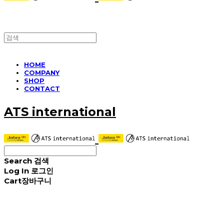
HOME
COMPANY
SHOP
CONTACT
ATS international
Search
검색
Log In
로그인
Cart
장바구니