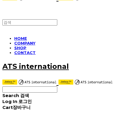
HOME
COMPANY
SHOP
CONTACT
ATS international
Search
검색
Log In
로그인
Cart
장바구니