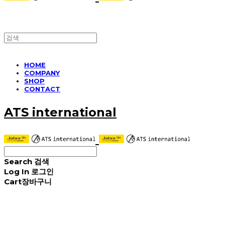
HOME
COMPANY
SHOP
CONTACT
ATS international
Search
검색
Log In
로그인
Cart
장바구니