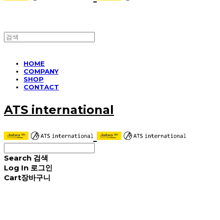
HOME
COMPANY
SHOP
CONTACT
ATS international
Search
검색
Log In
로그인
Cart
장바구니