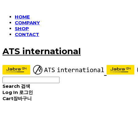
HOME
COMPANY
SHOP
CONTACT
ATS international
Search
검색
Log In
로그인
Cart
장바구니